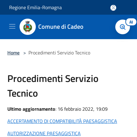
Salta al contenuto principale
Regione Emilia-Romagna
AI
Comune di Cadeo
Home
>
Procedimenti Servizio Tecnico
Procedimenti Servizio
Tecnico
Ultimo aggiornamento
: 16 febbraio 2022, 19:09
ACCERTAMENTO DI COMPATIBILITÀ PAESAGGISTICA
AUTORIZZAZIONE PAESAGGISTICA