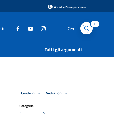
Accedi all'area personale
AI
uici su
Cerca
Tutti gli argomenti
Condividi
Vedi azioni
Categorie: