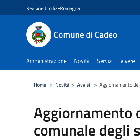
Salta al contenuto principale
Regione Emilia-Romagna
Comune di Cadeo
Amministrazione
Novità
Servizi
Vivere 
Home
>
Novità
>
Avvisi
>
Aggiornamento dell'
Aggiornamento d
comunale degli s