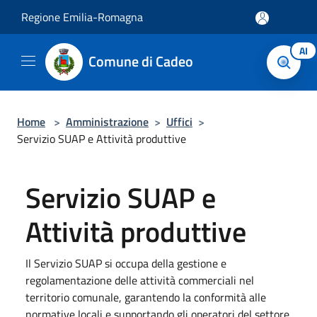
Salta al contenuto principale
Regione Emilia-Romagna
AI
Comune di Cadeo
Home
>
Amministrazione
>
Uffici
>
Servizio SUAP e Attività produttive
Servizio SUAP e
Attività produttive
Il Servizio SUAP si occupa della gestione e
regolamentazione delle attività commerciali nel
territorio comunale, garantendo la conformità alle
normative locali e supportando gli operatori del settore.