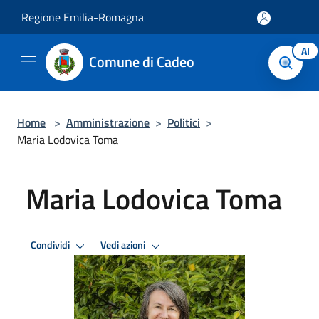
Salta al contenuto principale
Regione Emilia-Romagna
AI
Comune di Cadeo
Home
>
Amministrazione
>
Politici
>
Maria Lodovica Toma
Maria Lodovica Toma
Condividi
Vedi azioni