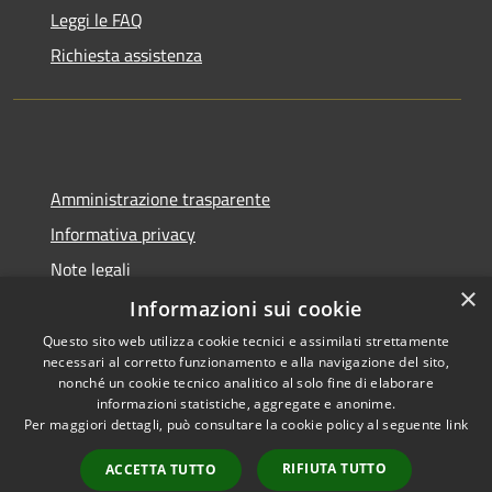
Leggi le FAQ
Richiesta assistenza
Amministrazione trasparente
Informativa privacy
Note legali
×
Dichiarazione di accessibilità
Informazioni sui cookie
Questo sito web utilizza cookie tecnici e assimilati strettamente
necessari al corretto funzionamento e alla navigazione del sito,
nonché un cookie tecnico analitico al solo fine di elaborare
informazioni statistiche, aggregate e anonime.
RSS
Copyright © 2026 • Comune di
Per maggiori dettagli, può consultare la cookie policy al seguente
link
Accessibilità
Cadeo • Powered by
Privacy
Municipium
Accesso
•
RIFIUTA TUTTO
ACCETTA TUTTO