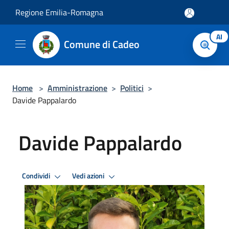
Salta al contenuto principale
Regione Emilia-Romagna
AI
Comune di Cadeo
Home
>
Amministrazione
>
Politici
>
Davide Pappalardo
Davide Pappalardo
Condividi
Vedi azioni