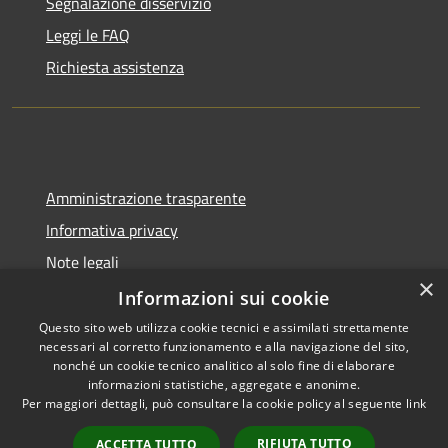
Segnalazione disservizio
Leggi le FAQ
Richiesta assistenza
Amministrazione trasparente
Informativa privacy
Note legali
×
Dichiarazione di accessibilità
Informazioni sui cookie
Questo sito web utilizza cookie tecnici e assimilati strettamente
necessari al corretto funzionamento e alla navigazione del sito,
nonché un cookie tecnico analitico al solo fine di elaborare
informazioni statistiche, aggregate e anonime.
RSS
Copyright © 2026 • Comune di
Per maggiori dettagli, può consultare la cookie policy al seguente
link
Accessibilità
Cadeo • Powered by
Privacy
Municipium
Accesso
•
RIFIUTA TUTTO
ACCETTA TUTTO