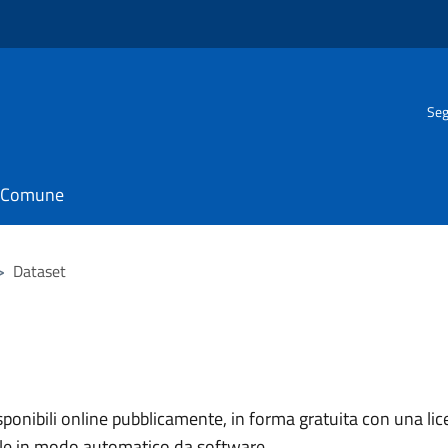
Seg
il Comune
>
Dataset
nibili online pubblicamente, in forma gratuita con una lice
ile in modo automatico da software.