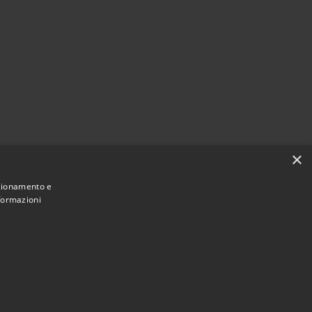
×
nzionamento e
nformazioni
Municipium
Accesso redazione
 di Cadeo • Powered by
•