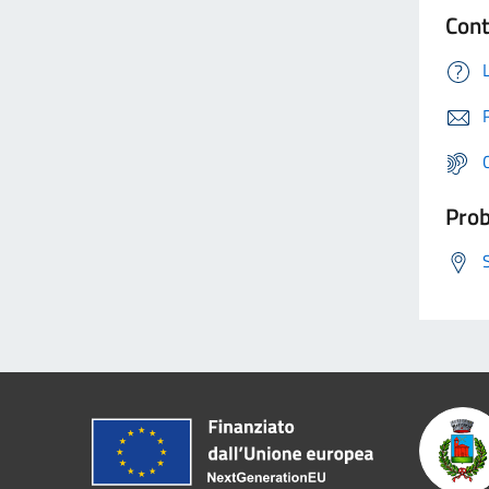
Cont
Prob