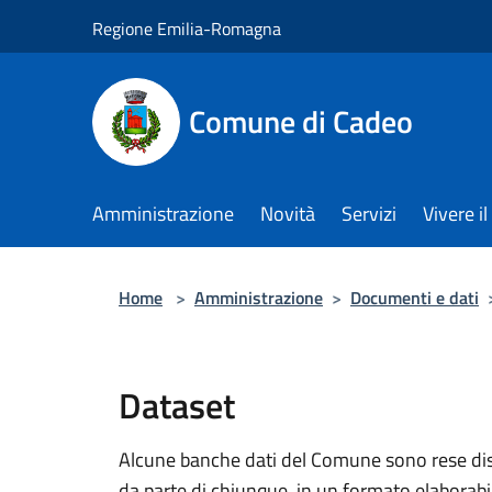
Salta al contenuto principale
Regione Emilia-Romagna
Comune di Cadeo
Amministrazione
Novità
Servizi
Vivere 
Home
>
Amministrazione
>
Documenti e dati
Dataset
Alcune banche dati del Comune sono rese dispo
da parte di chiunque, in un formato elaborab