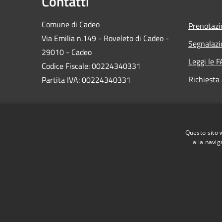
Contatti
Comune di Cadeo
Prenotaz
Via Emilia n.149 - Roveleto di Cadeo -
Segnalazi
29010 - Cadeo
Leggi le 
Codice Fiscale: 00224340331
Richiesta
Partita IVA: 00224340331
PEC:
comune.cadeo@sintranet.legalmail.it
Questo sito 
Centralino Unico: 0523.503311
alla navig
RSS
Accessibilità
Privacy
Cookie
Mappa de