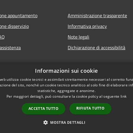
ione appuntamento
Amministrazione trasparente
one disservizio
Informativa privacy
FAQ
Note legali
 assistenza
Dichiarazione di accessibilità
Informazioni sui cookie
web utilizza cookie tecnici e assimilati strettamente necessari al corretto fu
azione del sito, nonché un cookie tecnico analitico al solo fine di elaborare i
statistiche, aggregate e anonime.
Per maggiori dettagli, può consultare la cookie policy al seguente
link
RIFIUTA TUTTO
ACCETTA TUTTO
l sito
Copyright © 2026 • Comune
MOSTRA DETTAGLI