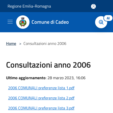
Salta al contenuto principale
Regione Emilia-Romagna
AI
Comune di Cadeo
Home
>
Consultazioni anno 2006
Consultazioni anno 2006
Ultimo aggiornamento
: 28 marzo 2023, 16:06
2006 COMUNALI preferenze lista 1.pdf
2006 COMUNALI preferenze lista 2.pdf
2006 COMUNALI preferenze lista 3.pdf