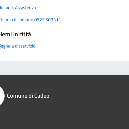
Richiedi Assistenza
Chiama il comune 0523.503311
lemi in città
Segnala disservizio
Comune di Cadeo