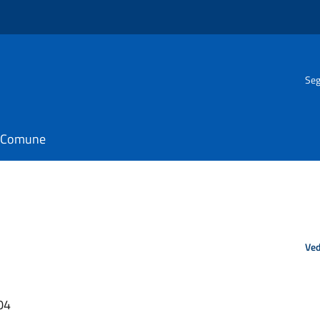
Seg
il Comune
Ved
04