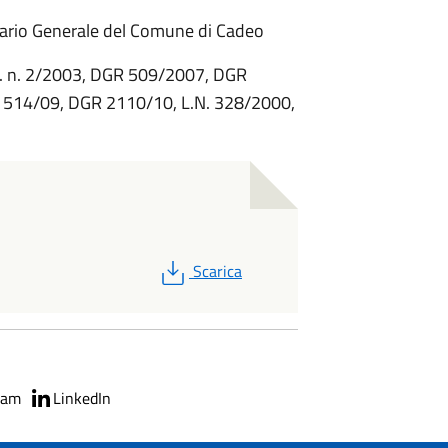
rio Generale del Comune di Cadeo
. n. 2/2003, DGR 509/2007, DGR
 514/09, DGR 2110/10, L.N. 328/2000,
PDF
Scarica
ram
LinkedIn