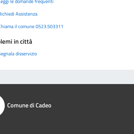
Leggi le domande frequenti
Richiedi Assistenza
Chiama il comune 0523.503311
lemi in città
Segnala disservizio
Comune di Cadeo