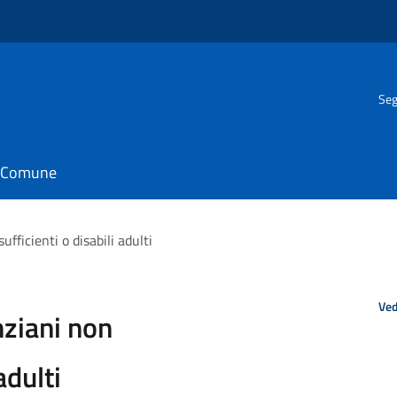
Seg
il Comune
fficienti o disabili adulti
Ved
nziani non
adulti