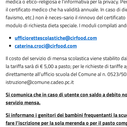
medica o etico-religiosa e l’informativa per la privacy. P
il certificato medico che ha validità annuale. In caso di d
favismo, etc.) non è neces-sario il rinnovo del certificato
modulo di richiesta dieta speciale. I moduli compilati andra
ufficiorettescolastiche@cirfood.com
caterina.croci@cirfood.com
Il costo del servizio di mensa scolastica viene stabilito 
la tariffa sarà di € 5,00 a pasto; per le richieste di tariffe
direttamente all’ufficio scuola del Comune al n. 0523/503
istruzione@comune.cadeo.pc.it
Si comunica che in caso di utente con saldo a debito non
servizio mensa.
Si informano i genitori dei bambini frequentanti la scuo
fare l’iscrizione per la sola merenda o per il pasto com