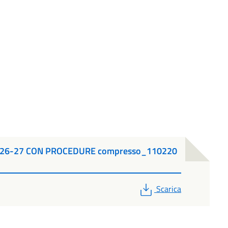
E 26-27 CON PROCEDURE compresso_110220
PDF
Scarica