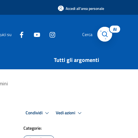
Accedi all'area personale
AI
uici su
Cerca
Tutti gli argomenti
mini
Condividi
Vedi azioni
Categorie: