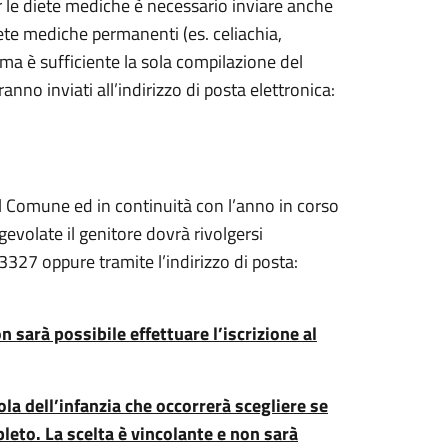
er le diete mediche è necessario inviare anche
iete mediche permanenti (es. celiachia,
 ma è sufficiente la sola compilazione del
nno inviati all’indirizzo di posta elettronica:
dal Comune ed in continuità con l’anno in corso
 agevolate il genitore dovrà rivolgersi
327 oppure tramite l’indirizzo di posta:
 sarà possibile effettuare l’iscrizione al
la dell’infanzia che occorrerà scegliere se
pleto. La scelta è vincolante e non sarà