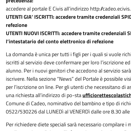
precedenza:
accedere al portale E Civis all’indirizzo http://cadeo.ecivis.
UTENTI GIA’ ISCRITTI:
accedere tramite credenziali SPID
refezione
UTENTI NUOVI ISCRITTI: accedere tramite credenziali SPI
l’intestatario del conto elettronico di refezione
La domanda è unica per tutti i figli per i quali si vuole rich
iscritti al servizio deve confermare per loro l’iscrizion
alunno. Per i nuovi genitori che accedono al servizio sarà n
iscrivere. Nella sezione “News” del Portale è possibile vi
per l’iscrizione on line. Per gli utenti che necessitano di 
una richiesta all’indirizzo di po-sta
ufficiorettescolasti
Comune di Cadeo, nominativo del bambino e tipo di richi
0522/530226 dal LUNEDì al VENERDì dalle ore 8.30 alle 
Per richiedere diete speciali sarà necessario compilare i m