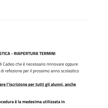
STICA - RIAPERTURA TERMINI
e di Cadeo che è necessario rinnovare oppure
io di refezione per il prossimo anno scolastico
are l’iscrizione per tutti gli alunni, anche
ocedura è la medesima utilizzata in