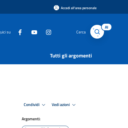
Accedi all'area personale
AI
uici su
Cerca
Tutti gli argomenti
Condividi
Vedi azioni
Argomenti: